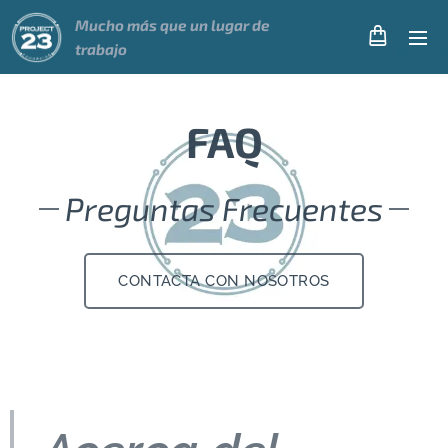
Mucho más que un
lugar
de
trabajo
FAQ
Preguntas Frecuentes
CONTACTA CON NOSOTROS